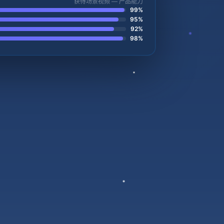
获得场景视频 — 产品能力
99%
95%
92%
98%