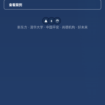
查看案例
👤
👩
🧑
新东方 · 清华大学 · 中国平安 · 尚德机构 · 好未来