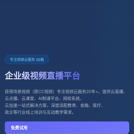
专注视频云服务 20载
企业级视频直播平台
获得场景视频（原CC视频）专注视频云服务20年+，提供云直播、
云点播、云课堂、AI制课平台、网校系统、
云加速一站式解决方案，深度适配教育、金融、医疗、
政企等行业线上培训与互动教学需求。
免费试用