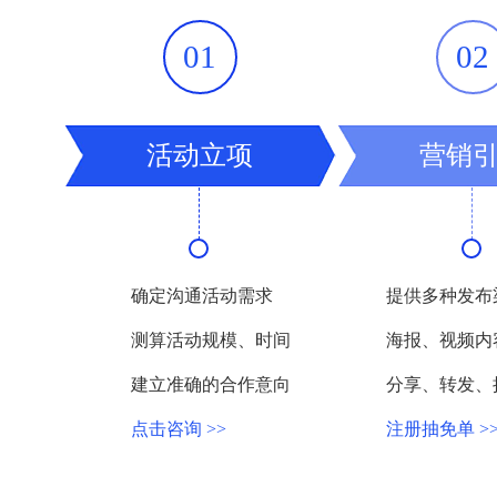
一键开启直播，
01
02
专业团队
通过直播驻场等
活动立项
营销
营销获客
通过专业的媒体
确定沟通活动需求
提供多种发布
测算活动规模、时间
海报、视频内
建立准确的合作意向
分享、转发、
直播带货
点击咨询 >>
注册抽免单 >
享受百万用户的