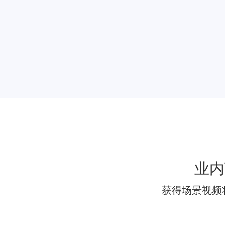
行情解读
大盘解析、股票
在线投顾
一对一投资顾问
金融峰会
提供一站式的金
业内
获得场景视频
多地互动