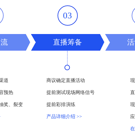
可设置主会场、分会场等功能，可以打破地域限制全球实时互动
03
专业服务，零距离解决突发问题，保证直播视频清晰流畅、安全
引流
直播筹备
活
分发渠道获得更高流量曝光，可以通过预约报名等方式实现用户
渠道
商议确定直播活动
现
容预热
提前测试现场网络信号
直
抽奖、裂变
提前彩排演练
现
>
产品详细介绍 >>
应
直播房间；美颜特效；低延迟无卡顿的优秀直播体验，完成高转
在