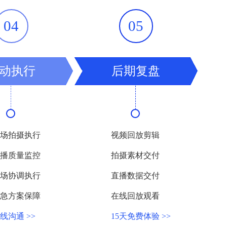
04
05
稳定
动执行
后期复盘
留下线索等
场拍摄执行
视频回放剪辑
播质量监控
拍摄素材交付
场协调执行
直播数据交付
急方案保障
在线回放观看
化的营销目标
线沟通 >>
15天免费体验 >>