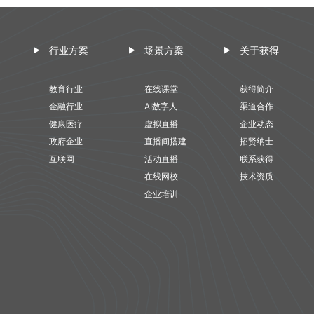
行业方案
场景方案
关于获得
教育行业
在线课堂
获得简介
金融行业
AI数字人
渠道合作
健康医疗
虚拟直播
企业动态
政府企业
直播间搭建
招贤纳士
互联网
活动直播
联系获得
在线网校
技术资质
企业培训