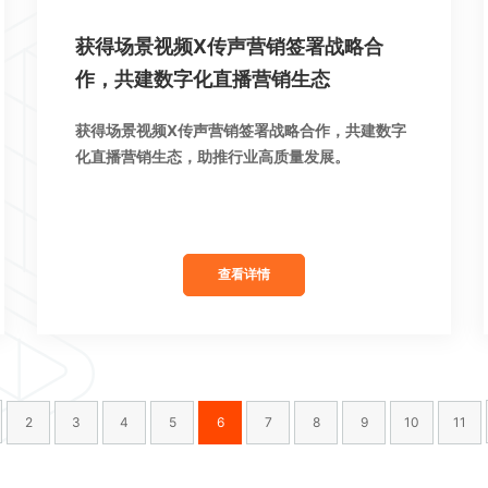
获得场景视频X传声营销签署战略合
作，共建数字化直播营销生态
获得场景视频X传声营销签署战略合作，共建数字
化直播营销生态，助推行业高质量发展。
查看详情
2
3
4
5
6
7
8
9
10
11