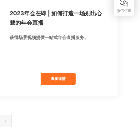
微信咨询
2023年会在即 | 如何打造一场别出心
裁的年会直播
获得场景视频提供一站式年会直播服务。
查看详情