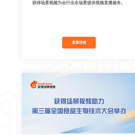
获得场景视频为全行业全场景提供视频直播服务。
查看详情