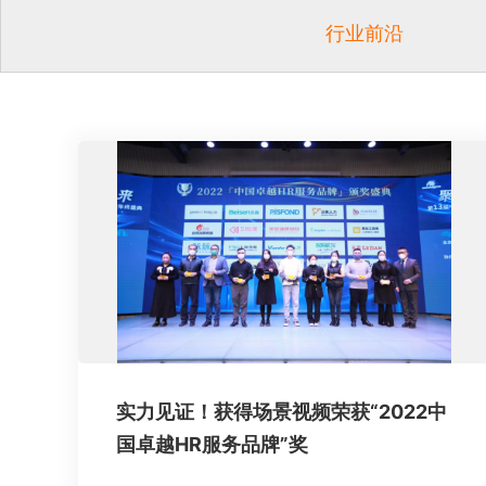
行业前沿
实力见证！获得场景视频荣获“2022中
国卓越HR服务品牌”奖