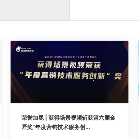
荣誉加冕 | 获得场景视频斩获第六届金
匠奖“年度营销技术服务创...