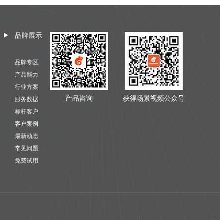
品牌展示
品牌专区
产品能力
行业方案
产品咨询
获得场景视频公众号
服务数据
标杆客户
客户案例
最新动态
常见问题
免费试用