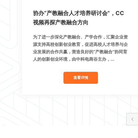
协办“产教融合人才培养研讨会”，CC
视频再探产教融合方向
为了进一步深化产教融合、产学合作，汇聚企业资
源支持高校创新创业教育，促进高校人才培养与企
业发展的合作共赢，营造良好的“产教融合”协同育
人的创新创业环境，由中科电商谷主办，...
查看详情