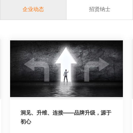
企业动态
招贤纳士
洞见、升维、连接——品牌升级，源于
初心