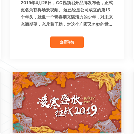
2019年4月25日，CC视频召开品牌发布会，正式
更名为获得场景视频。 这已经是公司成立的第15
个年头，就像一个青春期充满活力的少年，对未来
充满期望，充斥着干劲，对这个广袤又奇妙的世...
查看详情