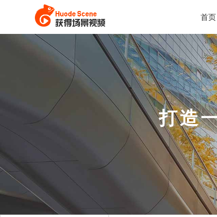
首页
打造