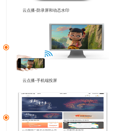
云点播-防录屏和动态水印
云点播-手机端投屏