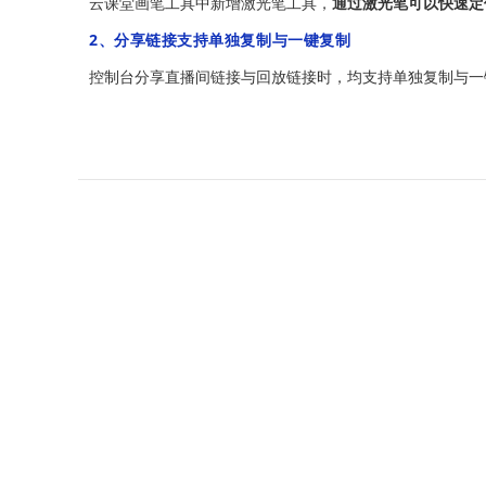
云课堂画笔工具中新增激光笔工具，
通过激光笔可以快速定
2、分享链接支持单独复制与一键复制
控制台分享直播间链接与回放链接时，均支持单独复制与一