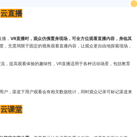
云直播
直播，
VR直播时，观众仿佛置身现场，可全方位观看直播内容，身临其
度，无需局限于固定的视角观看直播内容，让观众更自由地探索现场，
交流，提高观看体验的趣味性，VR直播适用于各种活动场景，包括教育
用户，渠道下用户观看会有相关数据统计，同时观众记录可标记渠道来
云课堂