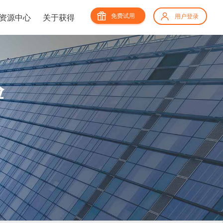
免费试用
资源中心
关于获得
用户登录
验