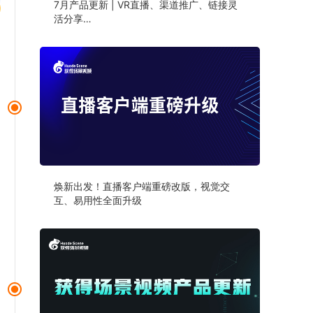
7月产品更新 | VR直播、渠道推广、链接灵
活分享…
焕新出发！直播客户端重磅改版，视觉交
互、易用性全面升级