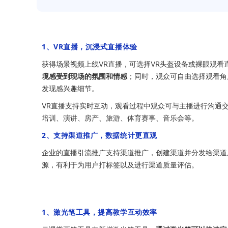
1、VR直播，
沉浸式直播体
验
获得场景视频上线VR直播，可选择VR头盔设备或裸眼观看
境感受到现场的氛围和情感
；同时，观众可自由选择观看角
发现感兴趣细节。
VR直播支持实时互动，观看过程中观众可与主播进行沟通
培训、演讲、房产、旅游、体育赛事、音乐会等。
2、支持渠道推广，数据统计更直观
企业的直播引流推广支持渠道推广，创建渠道并分发给渠道
源，有利于为用户打标签以及进行渠道质量评估。
1、激光笔工具，提高教学互动效率