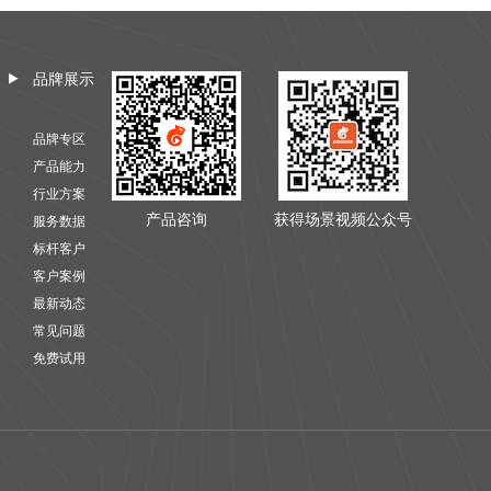
品牌展示
品牌专区
产品能力
行业方案
产品咨询
获得场景视频公众号
服务数据
标杆客户
客户案例
最新动态
常见问题
免费试用