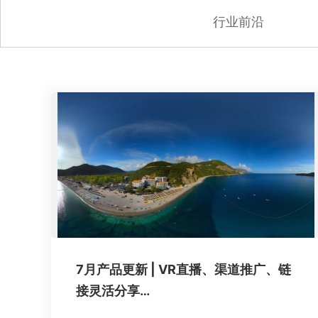
行业前沿
7月产品更新 | VR直播、渠道推广、链
接灵活分享…