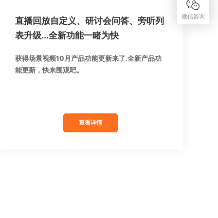
微信咨询
直播回放自定义、研讨会问答、旁听列
表升级...全新功能一睹为快
获得场景视频10月产品功能更新来了.全新产品功
能更新，快来围观吧。
查看详情