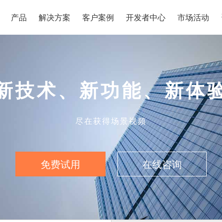
产品
解决方案
客户案例
开发者中心
市场活动
新技术、新功能、新体
尽在获得场景视频
免费试用
在线咨询