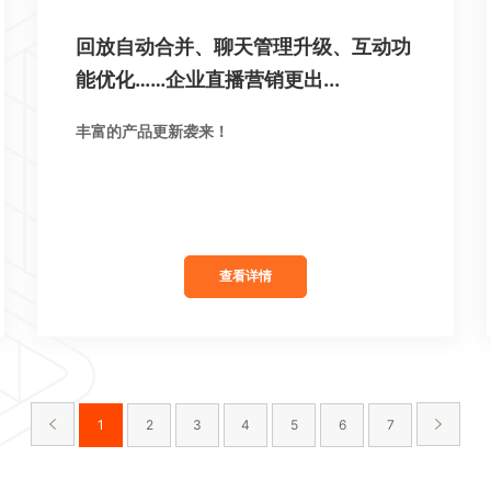
回放自动合并、聊天管理升级、互动功
能优化……企业直播营销更出...
丰富的产品更新袭来！
查看详情
1
2
3
4
5
6
7